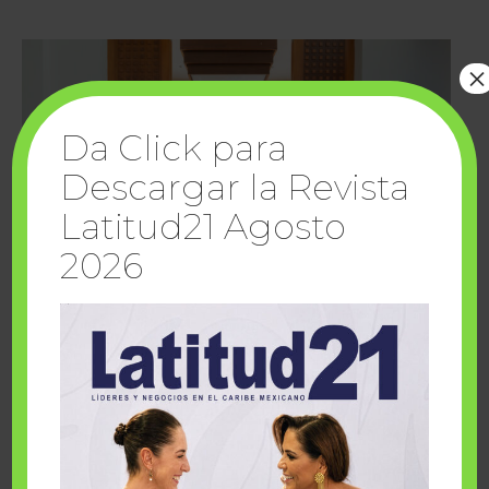
×
Da Click para
Descargar la Revista
Latitud21 Agosto
2026
Cuando la solidaridad inspira; cumplen
sueños Fairmont Mayakoba y Make-A-Wish
México
1 julio, 2026