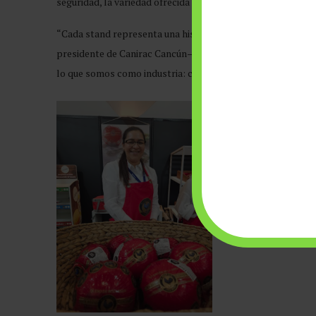
seguridad, la variedad ofrecida abarcó cada rincón del ecos
“Cada stand representa una historia de esfuerzo y un compr
presidente de Canirac Cancún–Quintana Roo, durante su inte
lo que somos como industria: creativa, resiliente y compro