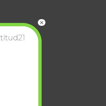
×
titud21