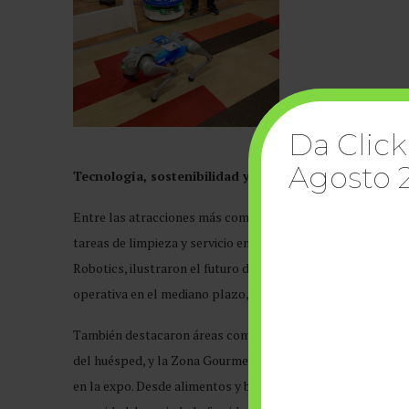
Da Click
Agosto 
Tecnología, sostenibilidad y nuevas experiencias
Entre las atracciones más comentadas de la expo figuró l
tareas de limpieza y servicio en habitaciones sin supervisi
Robotics, ilustraron el futuro de la automatización en hot
operativa en el mediano plazo, según estimaciones de la fi
También destacaron áreas como el Salón de Tendencias, en
del huésped, y la Zona Gourmet, donde chefs reconocidos r
en la expo. Desde alimentos y bebidas hasta mobiliario, pr