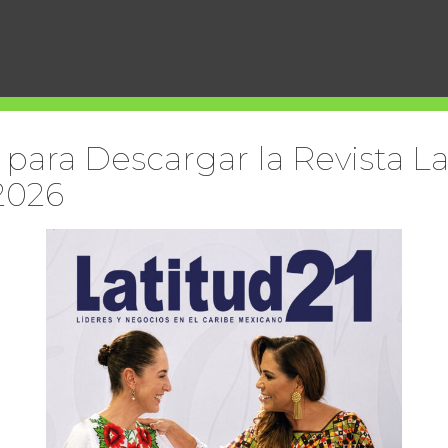
 para Descargar la Revista La
2026
a presentación de robots autónomos diseñados para realizar
ón humana. Estos dispositivos, desarrollados por Integral
eles, un mercado que podría representar hasta el 30% de la planta
rma.
focado en herramientas tecnológicas para elevar la experiencia
ealizaron demostraciones en vivo utilizando productos exhibidos
oductos de limpieza, diseño, energías renovables y soluciones de