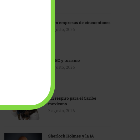
IA en empresas de cincuentones
3 agosto, 2026
TMEC y turismo
3 agosto, 2026
Un respiro para el Caribe
mexicano
3 agosto, 2026
Sherlock Holmes y la IA