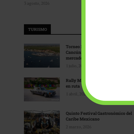
3 agosto, 2026
TURISMO
Torneo Internacional de Pesca
Cancún: Navegando hacia nuevos
mercados
1 julio, 2026
Rally Maya: Herencia automotriz
en ruta
1 abril, 2026
Quinto Festival Gastronómico del
Caribe Mexicano
2 marzo, 2026