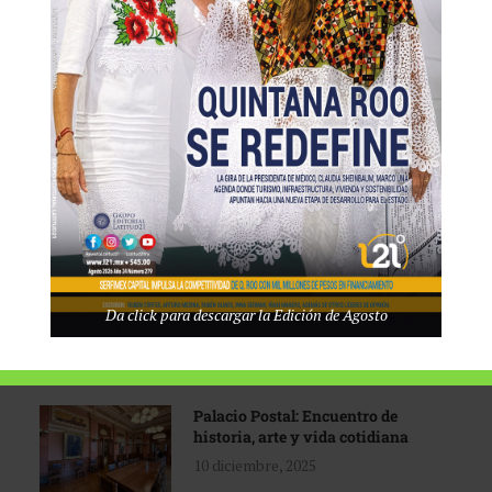
Tecnológico de Monterrey
3 agosto, 2026
Promoción turística con visión
1 abril, 2026
Industria global en
Da click para descargar la Edición de Agosto
reconfiguración
31 marzo, 2026
Palacio Postal: Encuentro de
historia, arte y vida cotidiana
10 diciembre, 2025