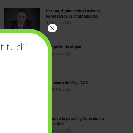
Verano, diplomacia y turismo:
los desafíos de Quintana Roo
4 agosto, 2026
×
titud21
Competir sin atajos
4 agosto, 2026
Bitácora de Viaje LXX
3 agosto, 2026
EU sube la parada y Cuba cierra
el dominó
3 agosto, 2026