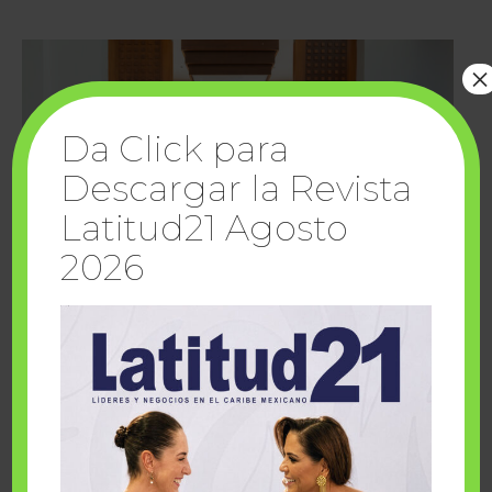
×
Da Click para
Descargar la Revista
Latitud21 Agosto
2026
Cuando la solidaridad inspira; cumplen
sueños Fairmont Mayakoba y Make-A-Wish
México
1 julio, 2026