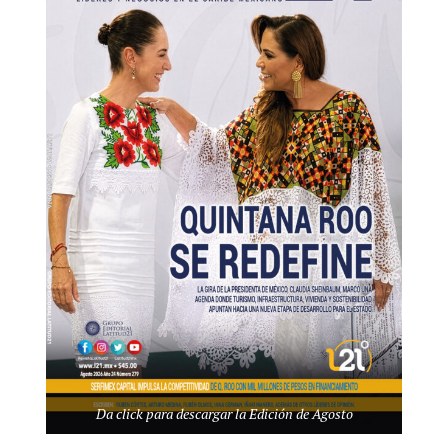
años (idea por cierto fusilada de otros), que somos, los seres
ión cerebral más alta, pero nos la compramos, de que eso nos da
estro antojo. Somos una especie más dentro del orden taxonómico;
 familia, género o especie, igual que la que podría tener un
 o una cucaracha. Y no, no se ha podido probar científicamente la
nfortar nuestra evolucionada autopercepción de que algún día ya no
divinos, ni tan perfectos.
mayor y mejor de nuestro entorno y la responsabilidad de cuidarlo
los animales con los que compartimos el planeta, tienen un
to emite una llamada de emergencia cuando lo están cortando por
 peligro (infodumping: es el, para nosotros, agradable olor al
cemos fracking, depredamos, contaminamos, envenenamos en el
apacidad tanto de derecha, como de izquierda.
stá de moda): si continuamos permitiendo la extinción de las
Da click para descargar la Edición de Agosto
adores), seguiremos siendo jalados cada vez más por la gravedad