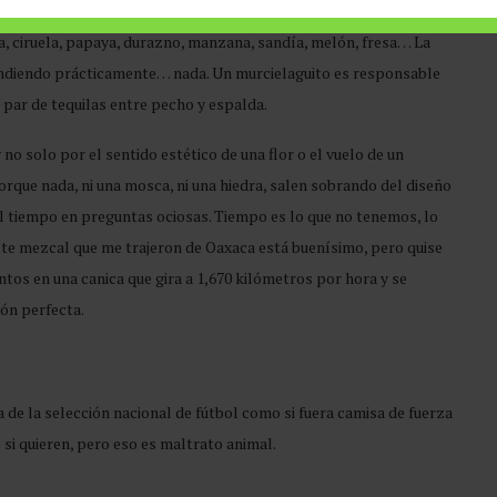
 ciento de los cultivos alimentarios en el mundo. Jitomate,
aba, ciruela, papaya, durazno, manzana, sandía, melón, fresa… La
endiendo prácticamente… nada. Un murcielaguito es responsable
par de tequilas entre pecho y espalda.
no solo por el sentido estético de una flor o el vuelo de un
porque nada, ni una mosca, ni una hiedra, salen sobrando del diseño
 el tiempo en preguntas ociosas. Tiempo es lo que no tenemos, lo
este mezcal que me trajeron de Oaxaca está buenísimo, pero quise
ntos en una canica que gira a 1,670 kilómetros por hora y se
ón perfecta.
 de la selección nacional de fútbol como si fuera camisa de fuerza
si quieren, pero eso es maltrato animal.