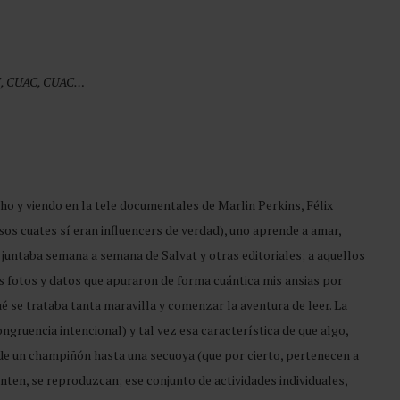
UAC, CUAC…
cho y viendo en la tele documentales de Marlin Perkins, Félix
os cuates sí eran influencers de verdad), uno aprende a amar,
 juntaba semana a semana de Salvat y otras editoriales; a aquellos
s fotos y datos que apuraron de forma cuántica mis ansias por
ué se trataba tanta maravilla y comenzar la aventura de leer. La
ngruencia intencional) y tal vez esa característica de que algo,
, de un champiñón hasta una secuoya (que por cierto, pertenecen a
nten, se reproduzcan; ese conjunto de actividades individuales,