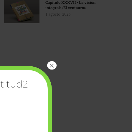
Capítulo XXXVII • La visión
integral: «El centauro»
1 agosto, 2023
×
titud21