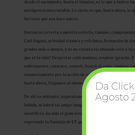
desde el nacimiento, hasta el tánatos, es lo que a tantos h
inteligencia inescrutable. Lo cierto es que, hasta ahora, lo 
factores que nos hace únicos.
Distancia correcta a nuestra estrella, tamaño, composición 
Carl Sagan), actividad sísmica y volcánica, formación de c
grados más o menos, y yo no estaría escribiendo esto y tú n
que es la vida? Despertar cada mañana, respirar (gracias, Pau
enfermarnos, curarnos, sonreír, fruncir el ceño, caminar, 
enamoramiento por la acción de ciertas drogas en nuestro 
hasta ahora, llegamos al mismo impasse, al punto muerto.
Da Click
Agosto 
De ahí en adelante, especulamos y nos matamos por probar 
habido, ni habrá tal amigo imaginario y estamos totalment
científicos, ha sido el gran error del universo. Por eso, es 
esperando la llamada de ET que nunca llegará.