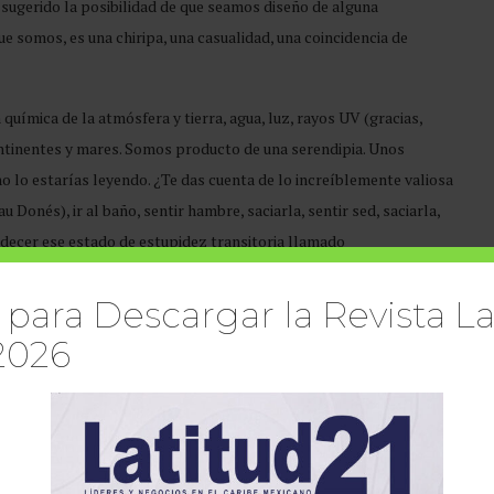
a sugerido la posibilidad de que seamos diseño de alguna
que somos, es una chiripa, una casualidad, una coincidencia de
química de la atmósfera y tierra, agua, luz, rayos UV (gracias,
ontinentes y mares. Somos producto de una serendipia. Unos
o lo estarías leyendo. ¿Te das cuenta de lo increíblemente valiosa
 Donés), ir al baño, sentir hambre, saciarla, sentir sed, saciarla,
padecer ese estado de estupidez transitoria llamado
cerebro. Da miedo buscar más allá ante tanta perfección, pero
 para Descargar la Revista La
2026
que mi amigo imaginario es mejor que el tuyo o, de plano, no hay,
e solos pero con nosotros mismos. La vida, dicen algunos
tan delicada y en ocasiones tan resistente. Estaremos tal vez