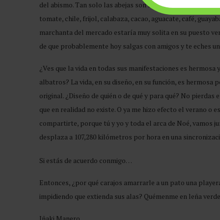
del abismo. Tan solo las abejas son responsables del 75 por
tomate, chile, frijol, calabaza, cacao, aguacate, café, guay
marchanta del mercado estaría muy solita en su puesto v
de que probablemente hoy salgas con amigos y te eches un 
¿Ves que la vida en todas sus manifestaciones es hermosa y 
albatros? La vida, en su diseño, en su función, es hermosa 
original. ¿Diseño de quién o de qué y para qué? No pierdas
que en realidad no existe. O ya me hizo efecto el verano o 
compartirte, porque tú y yo y toda el arca de Noé, vamos ju
desplaza a 107,280 kilómetros por hora en una sincronizaci
Si estás de acuerdo conmigo…
Entonces, ¿por qué carajos amarrarle a un pato una playera
impidiendo que extienda sus alas? Quémenme en leña verde 
Iñaki Manero