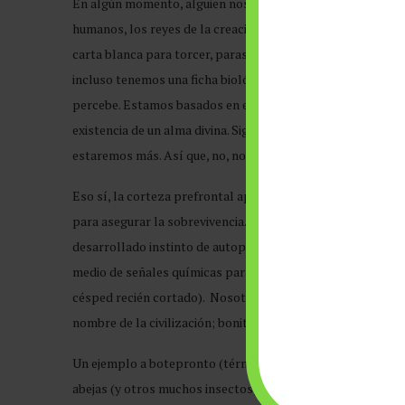
En algún momento, alguien nos vendió la idea hace miles de 
humanos, los reyes de la creación. Cierto, somos la evoluc
carta blanca para torcer, parasitar, depredar, asolar a nu
incluso tenemos una ficha biológica con reino, clase, orden,
percebe. Estamos basados en el carbón igual que un plátano
existencia de un alma divina. Sigue siendo una forma de co
estaremos más. Así que, no, no somos tan especiales, ni tan 
Eso sí, la corteza prefrontal apuntaría a una consciencia 
para asegurar la sobrevivencia. Por lo menos, el resto de 
desarrollado instinto de autopreservación; incluso el pas
medio de señales químicas para advertir a otros pastos del
césped recién cortado). Nosotros talamos, cortamos, ha
nombre de la civilización; bonita forma de enmascarar la r
Un ejemplo a botepronto (término futbolístico, ahora que e
abejas (y otros muchos insectos, aves o mamíferos poliniz