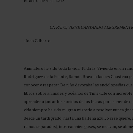
Bitácora de Viaje LXIX
UN PATO, VIENE CANTANDO ALEGREMENTE, C
-Joao Gilberto
Animalero he sido toda la vida. Tú dirás. Viviendo en un ran
Rodríguez de la Fuente, Ramón Bravo o Jaques Cousteau (es
conocer y respetar. De niño devoraba las enciclopedias que
libros sobre animales y océanos de Time-Life con increíble
aprender a juntar los sonidos de las letras para saber de q
vida siempre ha sido mi gran misterio a resolver nunca (inco
desde un tardígrado, hasta una ballena azul, o si se quiere
reinos separados), intercambien gases, se muevan, se alime