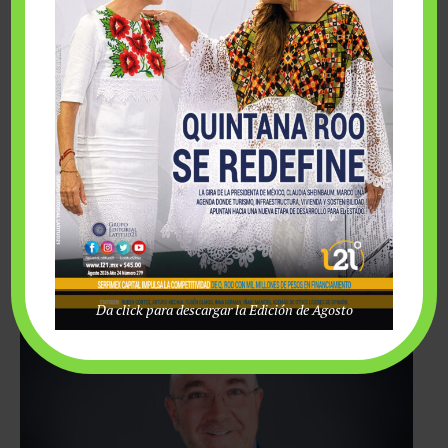
turistas. Es fundamental mejorar el diálogo entre el sector
privado organizado, el gobierno, las asociaciones y todos los
actores que forman parte de la industria de viajes y turismo en
la región.
Aprovechemos la celebración de la Copa del Mundo y
busquemos ahora sí delinear una gran agenda de turismo para
América del Norte.
Da click para descargar la Edición de Agosto