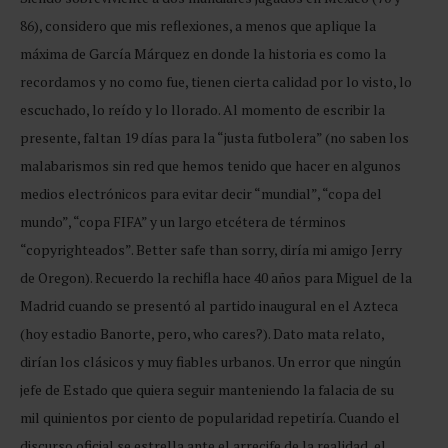
86), considero que mis reflexiones, a menos que aplique la
máxima de García Márquez en donde la historia es como la
recordamos y no como fue, tienen cierta calidad por lo visto, lo
escuchado, lo reído y lo llorado. Al momento de escribir la
presente, faltan 19 días para la “justa futbolera” (no saben los
malabarismos sin red que hemos tenido que hacer en algunos
medios electrónicos para evitar decir “mundial”, “copa del
mundo”, “copa FIFA” y un largo etcétera de términos
“copyrighteados”. Better safe than sorry, diría mi amigo Jerry
de Oregon). Recuerdo la rechifla hace 40 años para Miguel de la
Madrid cuando se presentó al partido inaugural en el Azteca
(hoy estadio Banorte, pero, who cares?). Dato mata relato,
dirían los clásicos y muy fiables urbanos. Un error que ningún
jefe de Estado que quiera seguir manteniendo la falacia de su
mil quinientos por ciento de popularidad repetiría. Cuando el
discurso oficial se estrella ante el arrecife de la realidad, el