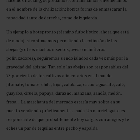
hacemos fracking, depredamos, contaminamos, envenenamos
en el nombre de la civilización; bonita forma de enmascarar la
rapacidad tanto de derecha, como de izquierda.
Un ejemplo a botepronto (término futbolístico, ahora que está
de moda): si continuamos permitiendo la extinción de las
abejas (y otros muchos insectos, aves o mamíferos
polinizadores), seguiremos siendo jalados cada vez más por la
gravedad del abismo. Tan solo las abejas son responsables del
75 por ciento de los cultivos alimentarios en el mundo.
Jitomate, tomate, chile, frijol, calabaza, cacao, aguacate, café,
guayaba, ciruela, papaya, durazno, manzana, sandía, melón,
fresa… La marchanta del mercado estaría muy solita en su
puesto vendiendo prácticamente… nada. Un murcielaguito es
responsable de que probablemente hoy salgas con amigos y te
eches un par de tequilas entre pecho y espalda.