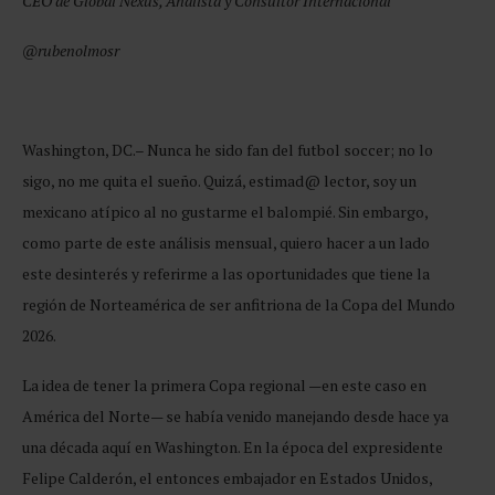
CEO de Global Nexus, Analista y Consultor Internacional
@rubenolmosr
Washington, DC.– Nunca he sido fan del futbol soccer; no lo
sigo, no me quita el sueño. Quizá, estimad@ lector, soy un
mexicano atípico al no gustarme el balompié. Sin embargo,
como parte de este análisis mensual, quiero hacer a un lado
este desinterés y referirme a las oportunidades que tiene la
región de Norteamérica de ser anfitriona de la Copa del Mundo
2026.
La idea de tener la primera Copa regional —en este caso en
América del Norte— se había venido manejando desde hace ya
una década aquí en Washington. En la época del expresidente
Felipe Calderón, el entonces embajador en Estados Unidos,