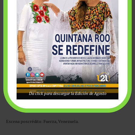
buenísimo, pero quise compartirte, porque tú y yo y toda el
arca de Noé, vamos juntos en una canica que gira a 1,670
kilómetros por hora y se desplaza a 107,280 kilómetros por
hora en una sincronización perfecta.
Si estás de acuerdo conmigo…
Entonces, ¿por qué carajos amarrarle a un pato una playera de
la selección nacional de fútbol como si fuera camisa de fuerza
impidiendo que extienda sus alas? Quémenme en leña verde si
quieren, pero eso es maltrato animal.
Da click para descargar la Edición de Agosto
Iñaki Manero
Escena poscrédito: Fuerza, Venezuela.