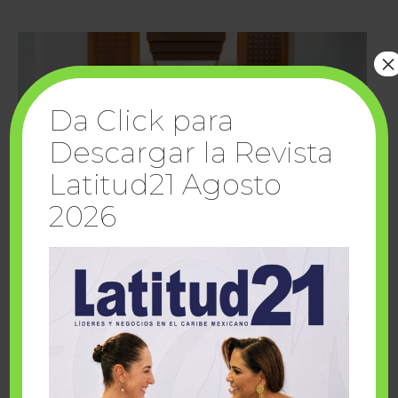
×
Da Click para
Descargar la Revista
Latitud21 Agosto
2026
Cuando la solidaridad inspira; cumplen
sueños Fairmont Mayakoba y Make-A-Wish
México
1 julio, 2026