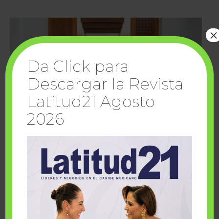
×
Da Click para
Descargar la Revista
Latitud21 Agosto
2026
Cuando la solidaridad inspira; cumplen
sueños Fairmont Mayakoba y Make-A-Wish
México
1 julio, 2026