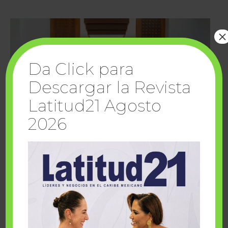
×
Da Click para
Descargar la Revista
Latitud21 Agosto
2026
Cuando la solidaridad inspira; cumplen
sueños Fairmont Mayakoba y Make-A-Wish
México
1 julio, 2026