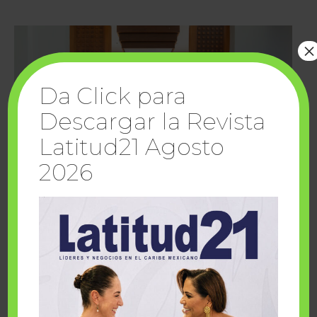
×
Da Click para
Descargar la Revista
Latitud21 Agosto
2026
Cuando la solidaridad inspira; cumplen
sueños Fairmont Mayakoba y Make-A-Wish
México
1 julio, 2026