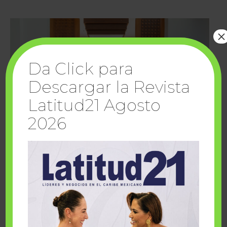
×
Da Click para
Descargar la Revista
Latitud21 Agosto
2026
Cuando la solidaridad inspira; cumplen
sueños Fairmont Mayakoba y Make-A-Wish
México
1 julio, 2026