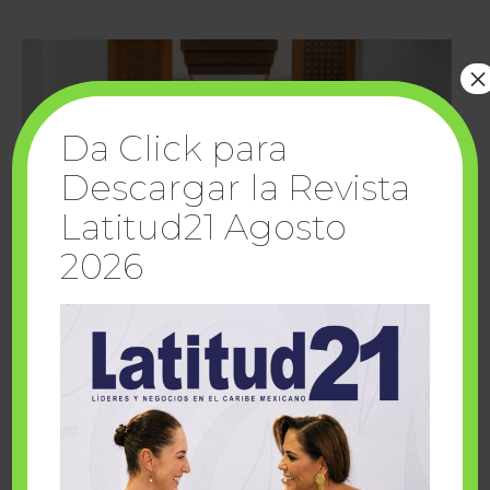
×
Da Click para
Descargar la Revista
Latitud21 Agosto
2026
Cuando la solidaridad inspira; cumplen
sueños Fairmont Mayakoba y Make-A-Wish
México
1 julio, 2026