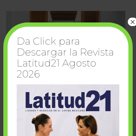
×
Da Click para
Descargar la Revista
Latitud21 Agosto
2026
Cuando la solidaridad inspira; cumplen
sueños Fairmont Mayakoba y Make-A-Wish
México
1 julio, 2026