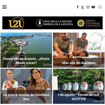
1 al 28 de agosto •
Energía que Impulsa la
Fundación Isleña
competitividad
Reconocimiento de viajeros
La esencia del servicio