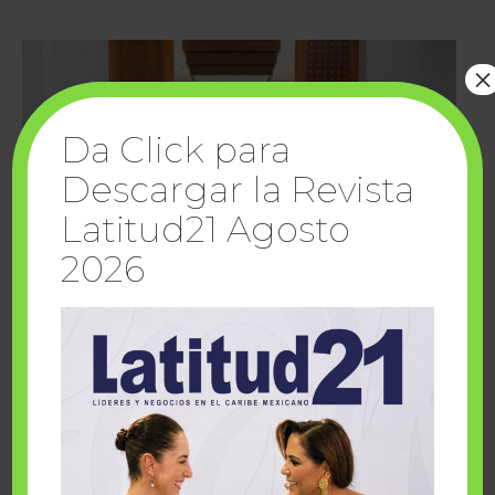
×
Da Click para
Descargar la Revista
Latitud21 Agosto
2026
Cuando la solidaridad inspira; cumplen
sueños Fairmont Mayakoba y Make-A-Wish
México
1 julio, 2026