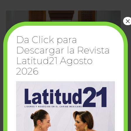
×
Da Click para
Descargar la Revista
Latitud21 Agosto
2026
Cuando la solidaridad inspira; cumplen
sueños Fairmont Mayakoba y Make-A-Wish
México
1 julio, 2026