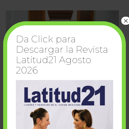
×
Da Click para
Descargar la Revista
Latitud21 Agosto
2026
Cuando la solidaridad inspira; cumplen
sueños Fairmont Mayakoba y Make-A-Wish
México
1 julio, 2026