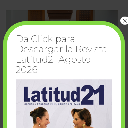
×
Da Click para
Descargar la Revista
Latitud21 Agosto
2026
Cuando la solidaridad inspira; cumplen
sueños Fairmont Mayakoba y Make-A-Wish
México
1 julio, 2026