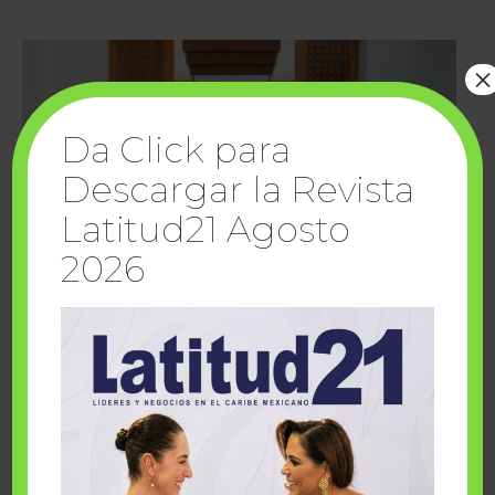
×
Da Click para
Descargar la Revista
Latitud21 Agosto
2026
Cuando la solidaridad inspira; cumplen
sueños Fairmont Mayakoba y Make-A-Wish
México
1 julio, 2026