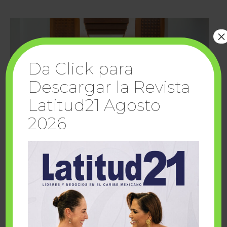
×
Da Click para
Descargar la Revista
Latitud21 Agosto
2026
Cuando la solidaridad inspira; cumplen
sueños Fairmont Mayakoba y Make-A-Wish
México
1 julio, 2026