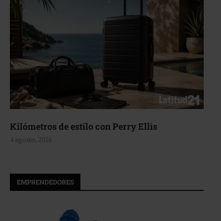
ros de estilo con Perry Ellis
Aerie, 
2026
4 agosto, 
EMPRENDEDORES