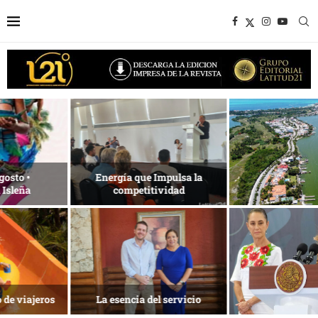
Desarrollo en disputa… ¿Hasta
dónde crecer?
Más allá del descanso
La nueva agenda de Quintana
1 de agosto • Torneo de Golf
Roo
ACOTUR