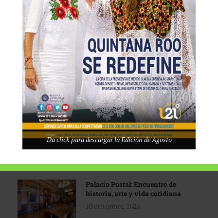
Tecnológico de Monterrey
3 agosto, 2026
Promoción turística con visión
1 abril, 2026
Industria global en
Da click para descargar la Edición de Agosto
reconfiguración
31 marzo, 2026
Palacio Postal: Encuentro de
historia, arte y vida cotidiana
10 diciembre, 2025