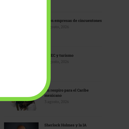
IA en empresas de cincuentones
3 agosto, 2026
TMEC y turismo
3 agosto, 2026
Un respiro para el Caribe
mexicano
3 agosto, 2026
Sherlock Holmes y la IA