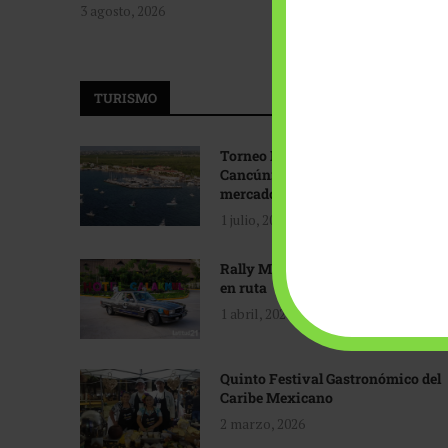
3 agosto, 2026
TURISMO
Torneo Internacional de Pesca
Cancún: Navegando hacia nuevos
mercados
1 julio, 2026
Rally Maya: Herencia automotriz
en ruta
1 abril, 2026
Quinto Festival Gastronómico del
Caribe Mexicano
2 marzo, 2026