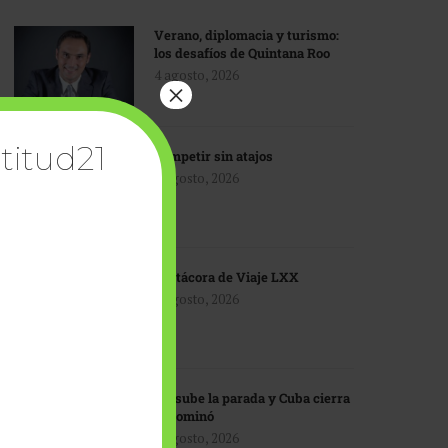
Verano, diplomacia y turismo:
los desafíos de Quintana Roo
4 agosto, 2026
×
titud21
Competir sin atajos
4 agosto, 2026
Bitácora de Viaje LXX
3 agosto, 2026
EU sube la parada y Cuba cierra
el dominó
3 agosto, 2026