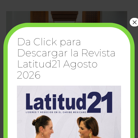
×
Da Click para
Descargar la Revista
Latitud21 Agosto
2026
Cuando la solidaridad inspira; cumplen
sueños Fairmont Mayakoba y Make-A-Wish
México
1 julio, 2026