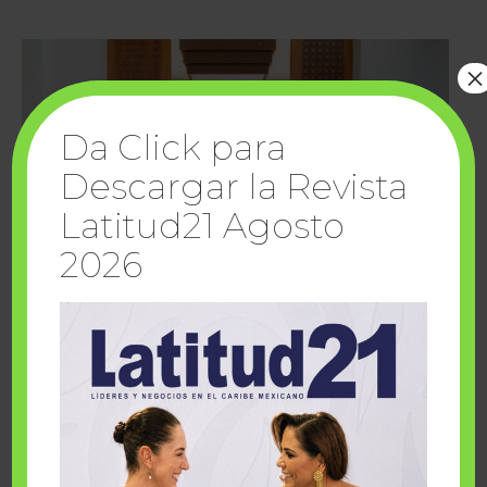
×
Da Click para
Descargar la Revista
Latitud21 Agosto
2026
Cuando la solidaridad inspira; cumplen
sueños Fairmont Mayakoba y Make-A-Wish
México
1 julio, 2026