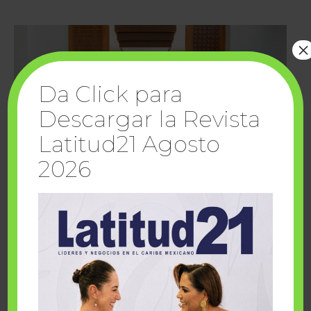
×
Da Click para
Descargar la Revista
Latitud21 Agosto
2026
Cuando la solidaridad inspira; cumplen
sueños Fairmont Mayakoba y Make-A-Wish
México
1 julio, 2026