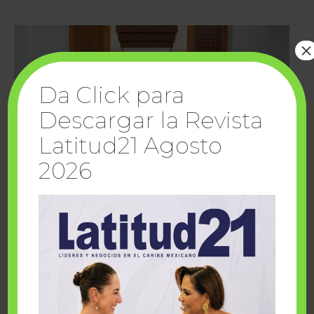
×
Da Click para
Descargar la Revista
Latitud21 Agosto
2026
Cuando la solidaridad inspira; cumplen
sueños Fairmont Mayakoba y Make-A-Wish
México
1 julio, 2026