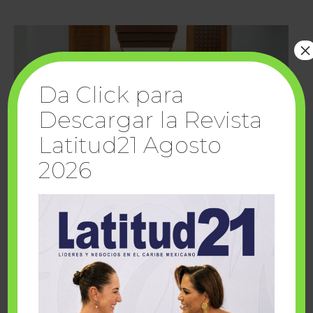
×
Da Click para
Descargar la Revista
Latitud21 Agosto
2026
Cuando la solidaridad inspira; cumplen
sueños Fairmont Mayakoba y Make-A-Wish
México
1 julio, 2026