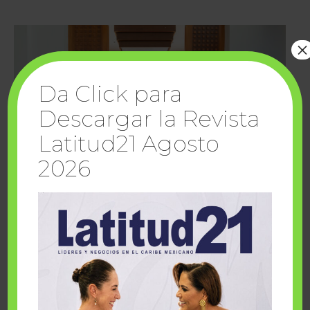
×
Da Click para
Descargar la Revista
Latitud21 Agosto
2026
Cuando la solidaridad inspira; cumplen
sueños Fairmont Mayakoba y Make-A-Wish
México
1 julio, 2026