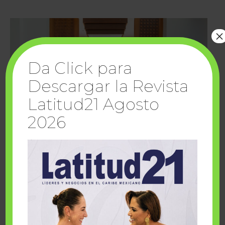
×
Da Click para
Descargar la Revista
Latitud21 Agosto
2026
Cuando la solidaridad inspira; cumplen
sueños Fairmont Mayakoba y Make-A-Wish
México
1 julio, 2026