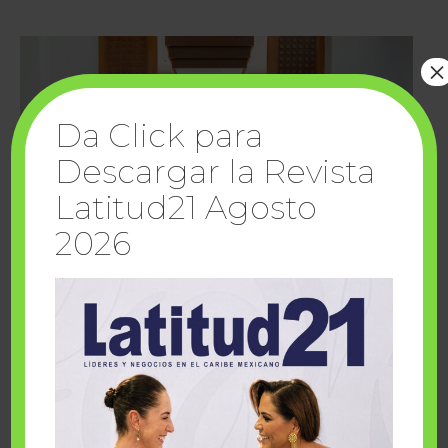
×
Da Click para
Descargar la Revista
Latitud21 Agosto
2026
Cuando la solidaridad inspira; cumplen
sueños Fairmont Mayakoba y Make-A-Wish
México
1 julio, 2026