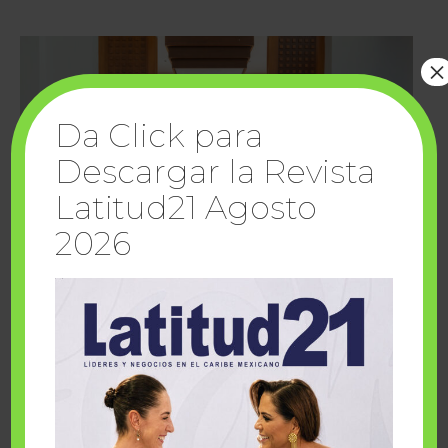
×
Da Click para
Descargar la Revista
Latitud21 Agosto
2026
Cuando la solidaridad inspira; cumplen
sueños Fairmont Mayakoba y Make-A-Wish
México
1 julio, 2026