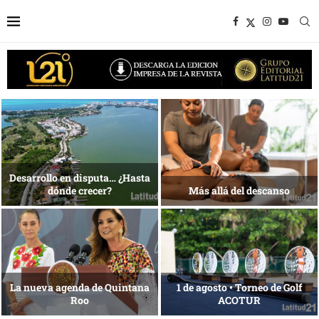
1 al 28 de agosto •
Energía que Impulsa la
Fundación Isleña
competitividad
Reconocimiento de viajeros
La esencia del servicio