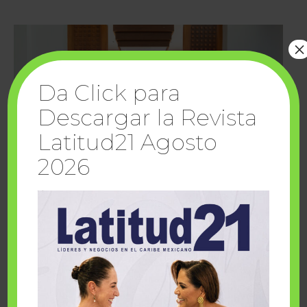
×
Da Click para
Descargar la Revista
Latitud21 Agosto
2026
Cuando la solidaridad inspira; cumplen
sueños Fairmont Mayakoba y Make-A-Wish
México
1 julio, 2026