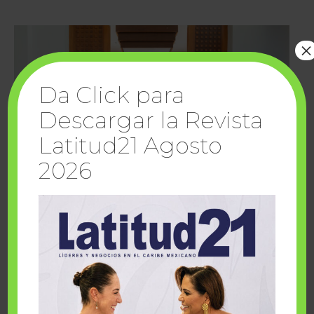
×
Da Click para
Descargar la Revista
Latitud21 Agosto
2026
Cuando la solidaridad inspira; cumplen
sueños Fairmont Mayakoba y Make-A-Wish
México
1 julio, 2026