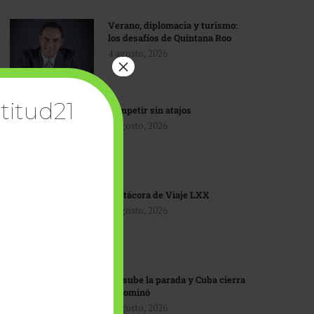
Verano, diplomacia y turismo:
los desafíos de Quintana Roo
4 agosto, 2026
×
titud21
Competir sin atajos
4 agosto, 2026
Bitácora de Viaje LXX
3 agosto, 2026
EU sube la parada y Cuba cierra
el dominó
3 agosto, 2026