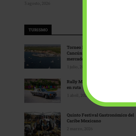
3 agosto, 2026
TURISMO
Torneo Internacional de Pesca
Cancún: Navegando hacia nuevos
mercados
1 julio, 2026
Rally Maya: Herencia automotriz
en ruta
1 abril, 2026
Quinto Festival Gastronómico del
Caribe Mexicano
2 marzo, 2026