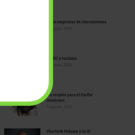
IA en empresas de cincuentones
3 agosto, 2026
TMEC y turismo
3 agosto, 2026
Un respiro para el Caribe
mexicano
3 agosto, 2026
Sherlock Holmes y la IA