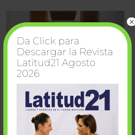
×
Da Click para
Descargar la Revista
Latitud21 Agosto
2026
Cuando la solidaridad inspira; cumplen
sueños Fairmont Mayakoba y Make-A-Wish
México
1 julio, 2026