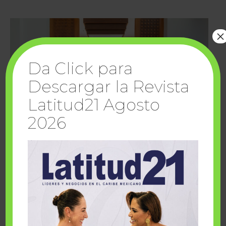
×
Da Click para
Descargar la Revista
Latitud21 Agosto
2026
Cuando la solidaridad inspira; cumplen
sueños Fairmont Mayakoba y Make-A-Wish
México
1 julio, 2026