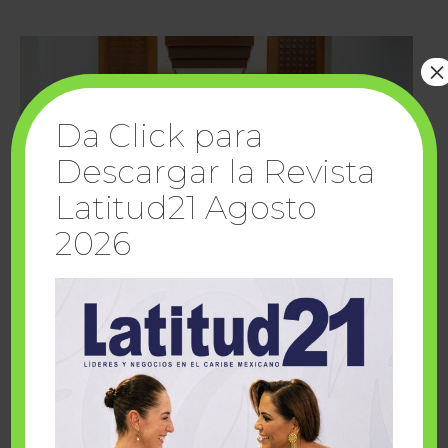
×
Da Click para
Descargar la Revista
Latitud21 Agosto
2026
Cuando la solidaridad inspira; cumplen
sueños Fairmont Mayakoba y Make-A-Wish
México
1 julio, 2026