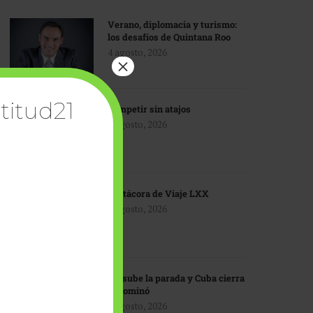
Verano, diplomacia y turismo:
los desafíos de Quintana Roo
4 agosto, 2026
×
titud21
Competir sin atajos
4 agosto, 2026
Bitácora de Viaje LXX
3 agosto, 2026
EU sube la parada y Cuba cierra
el dominó
3 agosto, 2026