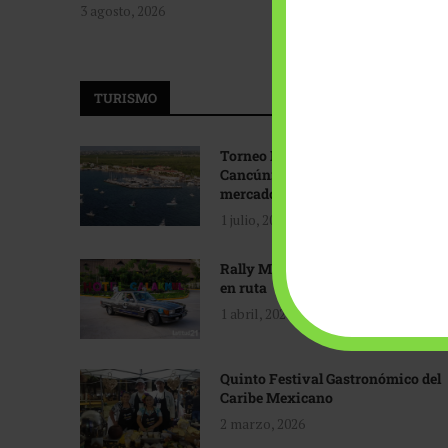
3 agosto, 2026
TURISMO
Torneo Internacional de Pesca
Cancún: Navegando hacia nuevos
mercados
1 julio, 2026
Rally Maya: Herencia automotriz
en ruta
1 abril, 2026
Quinto Festival Gastronómico del
Caribe Mexicano
2 marzo, 2026