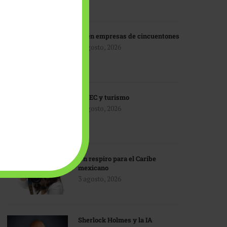
IA en empresas de cincuentones
3 agosto, 2026
TMEC y turismo
3 agosto, 2026
Un respiro para el Caribe
mexicano
3 agosto, 2026
Sherlock Holmes y la IA