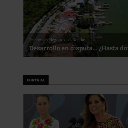
Noticias
Bottega, un viaje servido a la m
lf ACOTUR
PORTADA