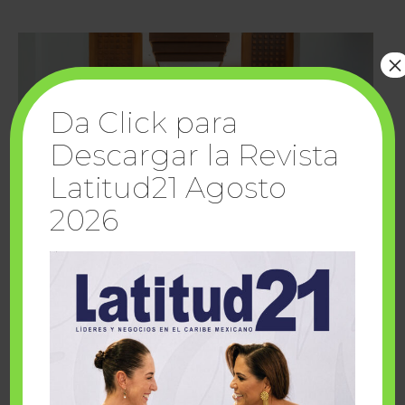
×
Da Click para
Descargar la Revista
Latitud21 Agosto
2026
Cuando la solidaridad inspira; cumplen
sueños Fairmont Mayakoba y Make-A-Wish
México
1 julio, 2026