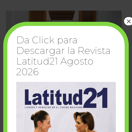
×
Da Click para
Descargar la Revista
Latitud21 Agosto
2026
Cuando la solidaridad inspira; cumplen
sueños Fairmont Mayakoba y Make-A-Wish
México
1 julio, 2026