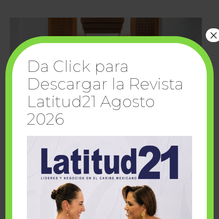
×
Da Click para
Descargar la Revista
Latitud21 Agosto
2026
Cuando la solidaridad inspira; cumplen
sueños Fairmont Mayakoba y Make-A-Wish
México
1 julio, 2026