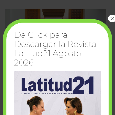
×
Da Click para
Descargar la Revista
Latitud21 Agosto
2026
Cuando la solidaridad inspira; cumplen
sueños Fairmont Mayakoba y Make-A-Wish
México
1 julio, 2026