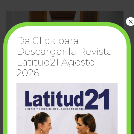
×
Da Click para
Descargar la Revista
Latitud21 Agosto
2026
Cuando la solidaridad inspira; cumplen
sueños Fairmont Mayakoba y Make-A-Wish
México
1 julio, 2026