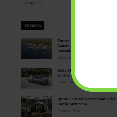
3 agosto, 2026
TURISMO
Torneo Internacional de Pesca
Cancún: Navegando hacia nuevos
mercados
1 julio, 2026
Rally Maya: Herencia automotriz
en ruta
1 abril, 2026
Quinto Festival Gastronómico del
Caribe Mexicano
2 marzo, 2026