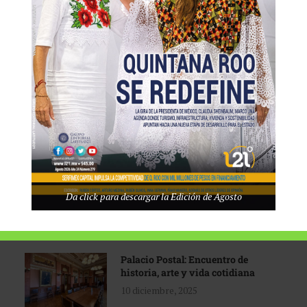
Tecnológico de Monterrey
3 agosto, 2026
Promoción turística con visión
1 abril, 2026
Industria global en
Da click para descargar la Edición de Agosto
reconfiguración
31 marzo, 2026
Palacio Postal: Encuentro de
historia, arte y vida cotidiana
10 diciembre, 2025