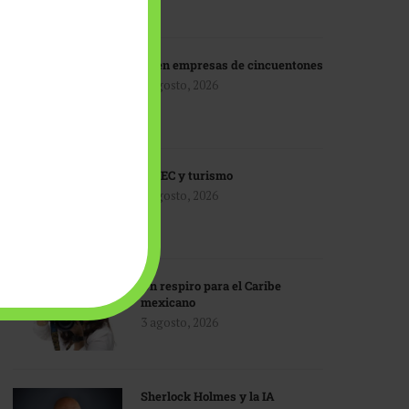
IA en empresas de cincuentones
3 agosto, 2026
TMEC y turismo
3 agosto, 2026
Un respiro para el Caribe
mexicano
3 agosto, 2026
Sherlock Holmes y la IA