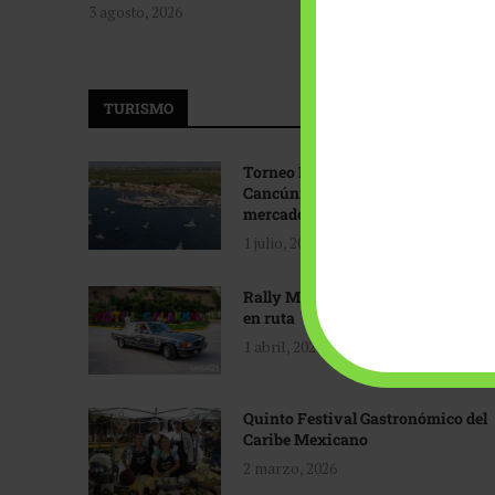
3 agosto, 2026
TURISMO
Torneo Internacional de Pesca
Cancún: Navegando hacia nuevos
mercados
1 julio, 2026
Rally Maya: Herencia automotriz
en ruta
1 abril, 2026
Quinto Festival Gastronómico del
Caribe Mexicano
2 marzo, 2026