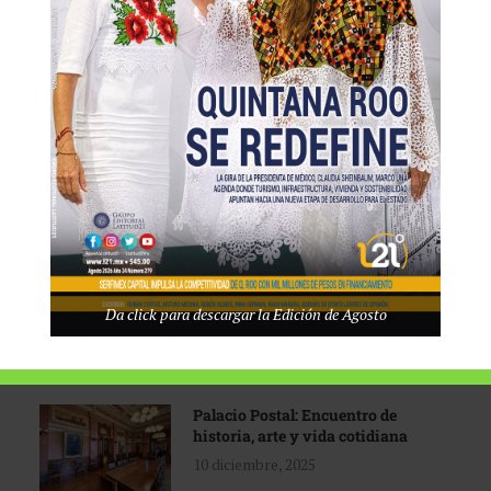
Tecnológico de Monterrey
3 agosto, 2026
Promoción turística con visión
1 abril, 2026
Industria global en
Da click para descargar la Edición de Agosto
reconfiguración
31 marzo, 2026
Palacio Postal: Encuentro de
historia, arte y vida cotidiana
10 diciembre, 2025