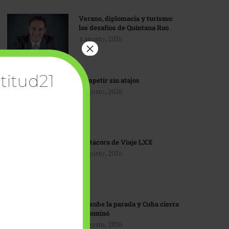
Verano, diplomacia y turismo:
los desafíos de Quintana Roo
4 agosto, 2026
×
titud21
Competir sin atajos
4 agosto, 2026
Bitácora de Viaje LXX
3 agosto, 2026
EU sube la parada y Cuba cierra
el dominó
3 agosto, 2026