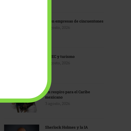
IA en empresas de cincuentones
3 agosto, 2026
TMEC y turismo
3 agosto, 2026
Un respiro para el Caribe
mexicano
3 agosto, 2026
Sherlock Holmes y la IA