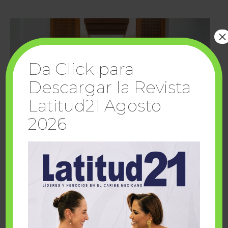
×
Da Click para
Descargar la Revista
Latitud21 Agosto
2026
Cuando la solidaridad inspira; cumplen
sueños Fairmont Mayakoba y Make-A-Wish
México
1 julio, 2026