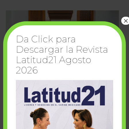
×
Da Click para
Descargar la Revista
Latitud21 Agosto
2026
Cuando la solidaridad inspira; cumplen
sueños Fairmont Mayakoba y Make-A-Wish
México
1 julio, 2026