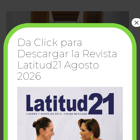
×
Da Click para
Descargar la Revista
Latitud21 Agosto
2026
Cuando la solidaridad inspira; cumplen
sueños Fairmont Mayakoba y Make-A-Wish
México
1 julio, 2026